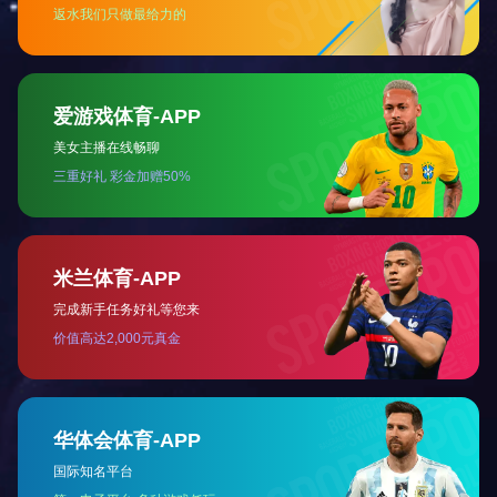
针对比赛现场应对，刘逸轩从备赛物品准备、候场
心态调整、突发情况应对等方面，分享多项实用技巧，
帮助同学们规避赛场风险，鼓励大家勇敢登台、突破自
我。