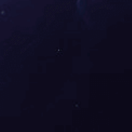
志着合作正式启动。随后，李少波与张铮共同为
“AIGC研创