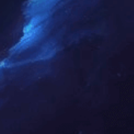
创意”为使命，持续探索在 AI 时代如何提升创意工作者的
学府，在艺术设计与视觉表达领域积累深厚，与万兴科技的技术
，核心是将“AI + 艺术”的融合落到实处，为学生搭建艺
术相互碰撞、互助成长的空间，助力师生节省创作时间、激发
人找到发展舞台，将研创中心打造成湖南乃至全国“AI +