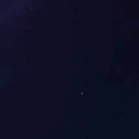
双方领导及嘉宾移步