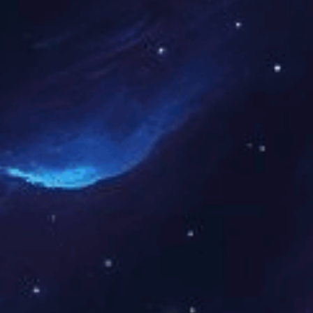
在全场嘉宾
牌。随着倒计时