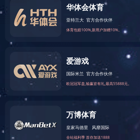
院务公告
媒体美院
美院风采
艺术链接
（通讯员
贺
下载专区
象城官方网站院长
会副主席刘湘东
术委员会主任鲁
觉传达专业委会
代表共同见证。