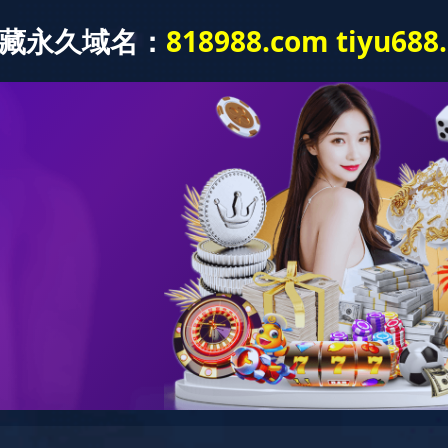
allwincity万象
城官方网站
概况
师资
网站
>>
美院要闻
>> 正文