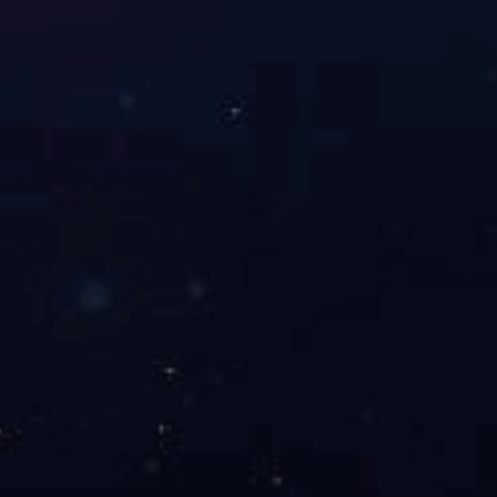
，是allwincity万象城官方网站与万兴科技发挥各自优势、
意产业发展，为人工智能时代的艺术创作与教育创新注入新动